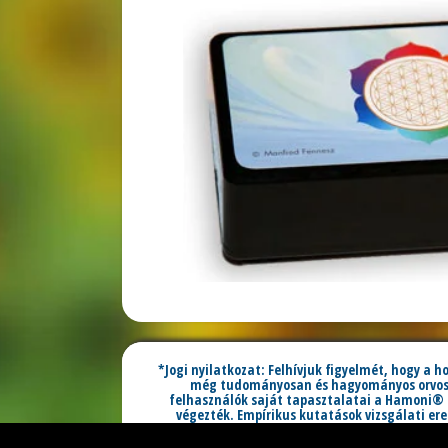
*Jogi nyilatkozat: Felhívjuk figyelmét, hogy a 
még tudományosan és hagyományos orvoslás
felhasználók saját tapasztalatai a Hamoni® 
végezték. Empírikus kutatások vizsgálati e
Harmonizer 
A Hamoni® márka védjegye b