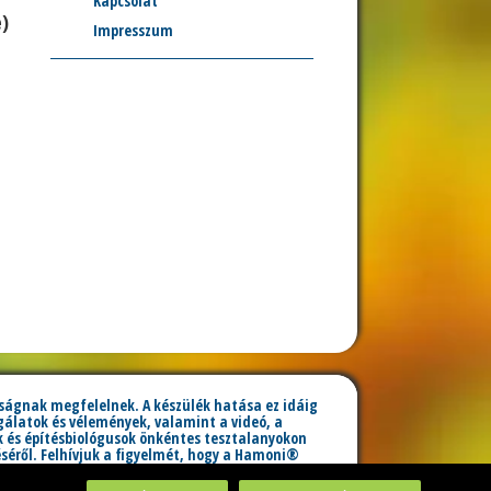
Kapcsolat
)
Impresszum
lóságnak megfelelnek. A készülék hatása ez idáig
álatok és vélemények, valamint a videó, a
 és építésbiológusok önkéntes tesztalanyokon
éről. Felhívjuk a figyelmét, hogy a Hamoni®
akvéleményt!
zabályai szerint érvényesek.