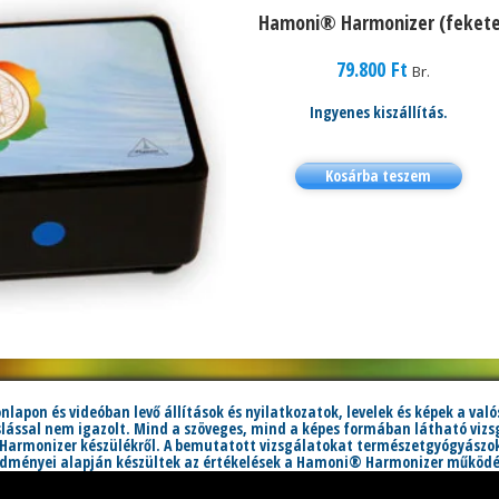
Hamoni® Harmonizer (fekete
79.800
Ft
Br.
Ingyenes kiszállítás.
Kosárba teszem
honlapon és videóban levő állítások és nyilatkozatok, levelek és képek a va
sal nem igazolt. Mind a szöveges, mind a képes formában látható vizsg
Harmonizer készülékről. A bemutatott vizsgálatokat természetgyógyászok
redményei alapján készültek az értékelések a Hamoni® Harmonizer működés
nem orvosi eszköz, nem gyógyító eszköz, és nem helyettesíti az orvosi sz
ejegyzett az EU és az USA területén. Az
Adatvédelmi tájékoztató
az
ÁÜF
s