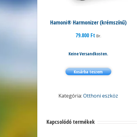
Hamoni® Harmonizer (krémszínű)
79.800
Ft
Br.
Keine Versandkosten.
Kosárba teszem
Kategória:
Otthoni eszköz
Kapcsolódó termékek