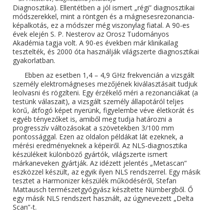
Diagnosztika). Ellentétben a jól ismert „régi” diagnosztikai
módszerekkel, mint a röntgen és a mágnesesrezonancia-
képalkotás, ez a módszer még viszonylag fiatal. A 90-es
évek elején S. P. Nesterov az Orosz Tudományos
Akadémia tagja volt. A 90-es években már klinikailag
tesztelték, és 2000 óta használják világszerte diagnosztikai
gyakorlatban.
Ebben az esetben 1,4 – 4,9 GHz frekvencián a vizsgált
személy elektromágneses mezőjének kiválasztásait tudjuk
leolvasni és rögzíteni. Egy érzékelő méri a rezonanciákat (a
testünk válaszait), a vizsgált személy állapotáról teljes
körű, átfogó képet nyerünk, figyelembe véve életkorát és
egyéb tényezőket is, amiből meg tudja határozni a
progresszív változásokat a szövetekben 3/100 mm
pontossággal. Ezen az oldalon példákat lát ezeknek, a
mérési eredményeknek a képeiről. Az NLS-diagnosztika
készülékeit különböző gyártók, világszerte ismert
márkaneveken gyártják. Az idézett jelentés „Metascan”
eszközzel készült, az egyik ilyen NLS rendszerrel. Egy másik
tesztet a Harmonizer készülék működéséről, Stefan
Mattausch természetgyógyász készítette Nürnbergből. Ő
egy másik NLS rendszert használt, az úgynevezett „Delta
Scan”-t.