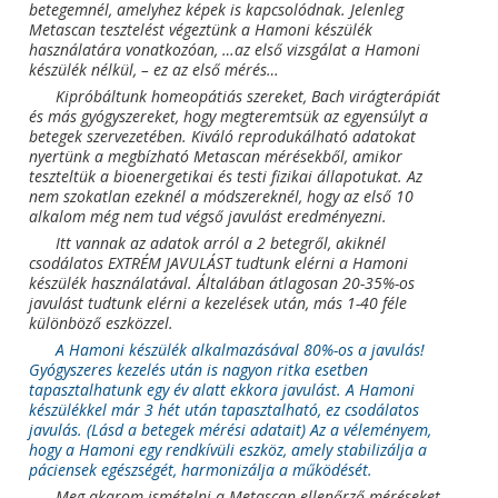
betegemnél, amelyhez képek is kapcsolódnak. Jelenleg
Metascan tesztelést végeztünk a Hamoni készülék
használatára vonatkozóan, …az első vizsgálat a Hamoni
készülék nélkül, – ez az első mérés…
Kipróbáltunk homeopátiás szereket, Bach virágterápiát
és más gyógyszereket, hogy megteremtsük az egyensúlyt a
betegek szervezetében. Kiváló reprodukálható adatokat
nyertünk a megbízható Metascan mérésekből, amikor
teszteltük a bioenergetikai és testi fizikai állapotukat. Az
nem szokatlan ezeknél a módszereknél, hogy az első 10
alkalom még nem tud végső javulást eredményezni.
Itt vannak az adatok arról a 2 betegről, akiknél
csodálatos EXTRÉM JAVULÁST tudtunk elérni a Hamoni
készülék használatával. Általában átlagosan 20-35%-os
javulást tudtunk elérni a kezelések után, más 1-40 féle
különböző eszközzel.
A Hamoni készülék alkalmazásával 80%-os a javulás!
Gyógyszeres kezelés után is nagyon ritka esetben
tapasztalhatunk egy év alatt ekkora javulást. A Hamoni
készülékkel már 3 hét után tapasztalható, ez csodálatos
javulás. (Lásd a betegek mérési adatait) Az a véleményem,
hogy a Hamoni egy rendkívüli eszköz, amely stabilizálja a
páciensek egészségét, harmonizálja a működését.
Meg akarom ismételni a Metascan ellenőrző méréseket