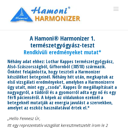
A Hamoni® Harmonizer 1.
természetgyógyász-teszt
Rendkívüli eredményeket mutat*
Néhány adat ehhez: Lothar Kappes természetgyógyász,
Alsó-Szászországból, Gifhornból (38518) származik.
Önként felajánlotta, hogy teszteli a Harmonizer
készüléket betegeinél. Néhány hét után, megkaptuk az
első vizsgálati eredményeket, amelyben a Harmonizerre
úgy utalt, mint egy „csoda”. Kappes Úr megállapításait a
nagyagyról, a tüdőről és a gyomorról adta egy nő és egy
férfi pácienséről. A képek az oldalunkon ezeknél a
betegeknél mutatják az energia javulást a szervekben,
amelyet az eszköz használatával értek el.*
„Hello Fennesz Úr,
Itt egy reprezentatív vizsgálat keresztmetszetét írom le 2