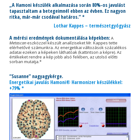
„A Hamoni készülék alkalmazása során 80%-os javulást
tapasztaltam a betegeimnél ebben az évben. Ez nagyon
ritka, már-már csodával határos.“ *
Lothar Kappes – természetgyógyász
A mérési eredmények dokumentálása képekben:
A
Metascan
eszközzel készült analíziseket Mr. Kappes tette
elérhetővé számunkra. Az energetikai változások százalékos
adatai ezeken a képeken láthatóak (kattintson a képre). Az
értékeket rendre a kép jobb alsó felében, az utolsó előtti
sorban mutatja.*
“Susanne” nagyagykérge.
Energetikai javulás Hamoni® Harmonizer készülékkel:
+79% *