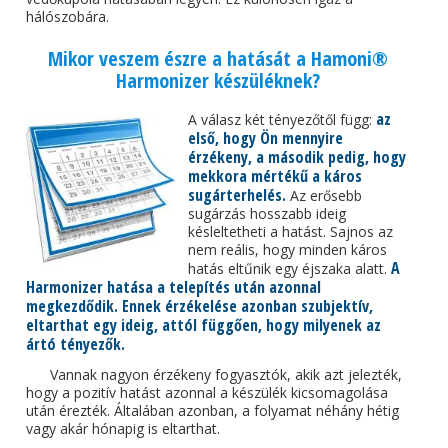
hálószobára.
Mikor veszem észre a hatását a Hamoni®
Harmonizer készüléknek?
az
A válasz két tényezőtől függ:
első, hogy Ön mennyire
érzékeny, a második pedig, hogy
mekkora mértékű a káros
sugárterhelés.
Az erősebb
sugárzás hosszabb ideig
késleltetheti a hatást. Sajnos az
nem reális, hogy minden káros
A
hatás eltűnik egy éjszaka alatt.
Harmonizer hatása a telepítés után azonnal
megkezdődik. Ennek érzékelése azonban szubjektív,
eltarthat egy ideig, attól függően, hogy milyenek az
ártó tényezők.
Vannak nagyon érzékeny fogyasztók, akik azt jelezték,
hogy a pozitív hatást azonnal a készülék kicsomagolása
után érezték. Általában azonban, a folyamat néhány hétig
vagy akár hónapig is eltarthat.