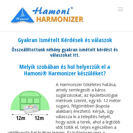
Gyakran Ismételt Kérdések és válaszok
Összeállítottunk néhány gyakran ismételt kérdést és
válaszokat itt.
Melyik szobában és hol helyezzük el a
Hamoni® Harmonizer készüléket?
A Harmonizer tökéletes hatása,
amely semlegesíti a káros
sugárzásokat, az épületbiológiai
mérések szerint, egy kb. 12 méter
sugarú, félgömbben (kupola
alakban) érezhető. Kérjük, úgy
válassza ki a telepítés helyét,
hogy azok a terek, ahol a legtöbb
időt töltik el, teljes egészében a
védőkupola hatásában legyen. Ez különösen igaz a