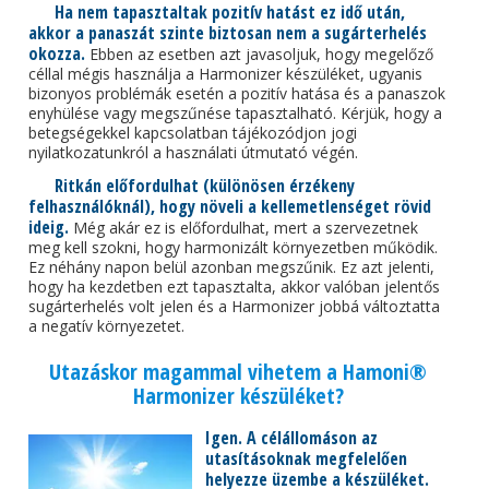
Ha nem tapasztaltak pozitív hatást ez idő után,
akkor a panaszát szinte biztosan nem a sugárterhelés
okozza.
Ebben az esetben azt javasoljuk, hogy megelőző
céllal mégis használja a Harmonizer készüléket, ugyanis
bizonyos problémák esetén a pozitív hatása és a panaszok
enyhülése vagy megszűnése tapasztalható. Kérjük, hogy a
betegségekkel kapcsolatban tájékozódjon jogi
nyilatkozatunkról a használati útmutató végén.
Ritkán előfordulhat (különösen érzékeny
felhasználóknál), hogy növeli a kellemetlenséget rövid
ideig.
Még akár ez is előfordulhat, mert a szervezetnek
meg kell szokni, hogy harmonizált környezetben működik.
Ez néhány napon belül azonban megszűnik. Ez azt jelenti,
hogy ha kezdetben ezt tapasztalta, akkor valóban jelentős
sugárterhelés volt jelen és a Harmonizer jobbá változtatta
a negatív környezetet.
Utazáskor magammal vihetem a Hamoni®
Harmonizer készüléket?
Igen. A célállomáson az
utasításoknak megfelelően
helyezze üzembe a készüléket.