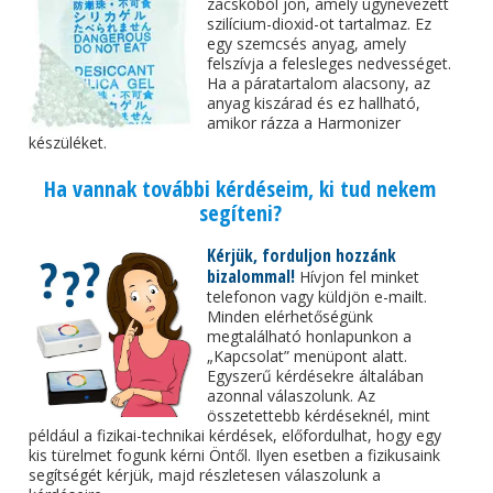
zacskóból jön, amely úgynevezett
szilícium-dioxid-ot tartalmaz. Ez
egy szemcsés anyag, amely
felszívja a felesleges nedvességet.
Ha a páratartalom alacsony, az
anyag kiszárad és ez hallható,
amikor rázza a Harmonizer
készüléket.
Ha vannak további kérdéseim, ki tud nekem
segíteni?
Kérjük, forduljon hozzánk
bizalommal!
Hívjon fel minket
telefonon vagy küldjön e-mailt.
Minden elérhetőségünk
megtalálható honlapunkon a
„Kapcsolat” menüpont alatt.
Egyszerű kérdésekre általában
azonnal válaszolunk. Az
összetettebb kérdéseknél, mint
például a fizikai-technikai kérdések, előfordulhat, hogy egy
kis türelmet fogunk kérni Öntől. Ilyen esetben a fizikusaink
segítségét kérjük, majd részletesen válaszolunk a