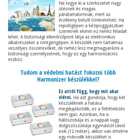
Ne tegye ki a szerkezetet nagy
ütésnek és magas
páratartalomnak, mert az
érzékeny belsőt tönkreteheti. Ha
repülőgépen a kézipoggyászban
szeretnék elvinni ez nehéz feladat
lehet. A biztonsági ellenőrzőpont látja az elektronikus
alkatrészeket a röntgengépen. A készülék nem tartalmaz
veszélyes összetevőket, de nehéz lesz megmagyarázni a
biztonsági személyzetnek, hogy ez egy harmonizációs
eszköz.
Tudom a védelmi hatást fokozni több
Harmonizer készülékkel?
Ez attól függ, hogy mit akar
elérni.
Ha azt gondolja, hogy két
készüléknek a hatása
megduplázódik, ez a feltételezés
nem igaz. Azonban, ha a
hálószobája és a nappali vagy
dolgozószobája egymástól távol
esik (12 méter), akkor van értelme
egy második készüléket is