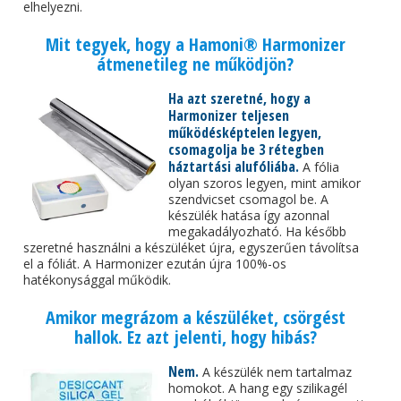
elhelyezni.
Mit tegyek, hogy a Hamoni® Harmonizer
átmenetileg ne működjön?
Ha azt szeretné, hogy a
Harmonizer teljesen
működésképtelen legyen,
csomagolja be 3 rétegben
háztartási alufóliába.
A fólia
olyan szoros legyen, mint amikor
szendvicset csomagol be. A
készülék hatása így azonnal
megakadályozható. Ha később
szeretné használni a készüléket újra, egyszerűen távolítsa
el a fóliát. A Harmonizer ezután újra 100%-os
hatékonysággal működik.
Amikor megrázom a készüléket, csörgést
hallok. Ez azt jelenti, hogy hibás?
Nem.
A készülék nem tartalmaz
homokot. A hang egy szilikagél