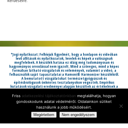
kérdéseire.
*Jogi nyilatkozat: Felhívjuk figyelmét, hogy a honlapon és videóban
levő állítások és nyilatkozatok, levelek és képek a valóságnak
megfelelnek. A készülék hatása ez idáig még tudományosan és
hagyományos orvoslással nem igazolt. Mind a szöveges, mind a képes
formában látható vizsgálatok és vélemények, valamint a videó, a
felhasználók saját tapasztalatai a Hamoni® Harmonizer készülékről.
A bemutatott vizsgálatokat természetgyógyászok és
építésbiológusok önkéntes tesztalanyokon végezték. Empírikus
kutatások vizsgálati eredményei alapján készültek az értékelések a
Hamoni® Harmonizer működéséről. Felhívjuk a figyelmét, hogy a
Hamoni® Harmonizer nem orvosi eszköz, nem gyógyító eszköz, és
Friss
adatkezelési tájékoztatónkban
megtalálhatja, hogyan
nem helyettesíti az orvosi szakvéleményt!
gondoskodunk adatai védelméről. Oldalainkon sütiket
A Hamoni® márka védjegye bejegyzett az EU és az USA területén. Az
Adatvédelmi tájékoztató
az
ÁÜF
szabályai szerint érvényesek.
használunk a jobb működésért.
© 1983 —
2026
Hamoni® Kutatócsoport
Megértettem
Nem engedélyezem