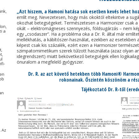
„Azt hiszem, a Hamoni hatása sok esetben kevés lehet ho
ünk,
említ meg. Nevezetesen, hogy más okoktól eltekintve a sugá
okozhat betegségeket. Természetesen a Harmonizer csak a 
lon,
okát – elektromágneses szennyezés, földsugárzás – nem k
i a
egy „csodaszer”. Ha a probléma oka a Dr. R. által már említet
mellékhatás, a kábítószer-használat, ezekben az esetekben a 
képest csak kis százalék, ezért ezen a Harmonizer természet
t,
szimpatomimetikum szerek túlzott használata (azaz olyan an
t,
idegrendszert) miatt bekövetkező betegségek ellen logikailag 
ul
önuralom a megfelelő gyógyszer.
fi-
Dr. R. az azt követő hetekben több Hamoni® Harmoni
sen
ebb
rokonainak. Őszintén köszönöm a részl
Tájékoztató Dr. R-től (ered
an
. Az