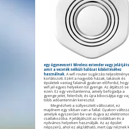
egy úgynevezett Wireless extender vagy jelátjáts
amit a vezeték nélküli hálózat kibővítéséhez
használnak.
A wifi router sugárzási teljesítmény
korlátozott. Ezért a nagyobb házak, lakások és
épületek vastag falainál gyakran előfordul, hogy
wifi jel egyes helyeken túl gyenge. Az átjátszó se
ezen. Ez egy vevőantenna, amely befogadja a
gyenge jelet, felerősíti, és újra kibocsájtja egy va
több adóantennán keresztül.
Megnézheti a süllyesztett változatot, ez
majdnem egy síkban van a fallal. Gyakori változa
amelyik egyszerűen be van dugva az elektromo
csatlakozóba. A jelátjátszót az irodákban és a
nyilvános helyeken használják. Az az épület
népszerű, ahol ez alig látható, mert úgy néznek k