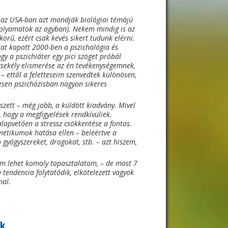
. az USA-ban azt mondják biológiai témájú
 folyamatok az agyban). Nekem mindig is az
rű, ezért csak kevés sikert tudunk elérni.
at kapott 2000-ben a pszichológia és
y a pszichiáter egy pici szöget próbál
csekély elismerése az én tevékenységemnek,
– ettől a feletteseim szenvedtek különösen,
esen pszichózisban nagyon sikeres
zett – még jobb, a küldött kiadvány. Mivel
 hogy a megfigyelések rendkívüliek.
lapvetően a stressz csökkentése a fontos.
metikumok hatása ellen – beleértve a
 gyógyszereket, drogokat, stb. – azt hiszem,
m lehet komoly tapasztalatom, – de most 7
 tendencia folytatódik, elkötelezett vagyok
mal.
k