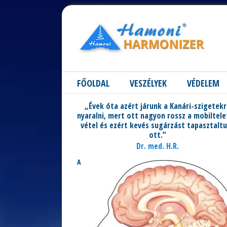
FŐOLDAL
VESZÉLYEK
VÉDELEM
„Évek óta azért járunk a Kanári-szigetek
nyaralni, mert ott nagyon rossz a mobiltel
vétel és ezért kevés sugárzást tapasztalt
ott.”
Dr. med. H.R.
A