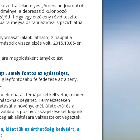
k között a tekintélyes „American Journal of
eredményei a depresszió különböző
ött, hogy egy érzékeny rövid teszttel
a megvalósítani az ideális pszichiátriai
nyomását (alább látható) 2 nappal a
 második visszajelzés volt, 2015.10.05-én,
ájára megoldásként árnyékolást
zi, amely fontos az egészséges,
g legfontosabb felfedezése az a tény,
t.
acebo hatás témáját fel kell vetni, minden
l másoknak segíthet. Természetesen
atását a növényeknél, állatoknál és a
bbra is pozitív visszajelzéseket kapunk
tagjaik ellátására vakteszteket végeztek.
-én, kitettük az érthetőség kedvéért, a
: