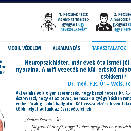
MOBIL VÉDELEM
ALKALMAZÁS
TAPASZTALATOK
Neuropszichiáter, már évek óta ismét jól 
re
efon
nyaralna. A wifi vezeték nélküli erősítő miat
unk
csökkent*
Dr. med. H.R. Úr – Wels, F
Aki valaha volt olyan szerencsés, hogy beszélhetett Dr. R.
észreveszi, hogy ez az orvos, nemcsak a gyógyításban rend
ember órákig tudná hallgatni. Két visszajelzése híven tükr
több helyet adtunk az észrevételeinek.
„Kedves Fennesz Úr!
Magamról annyit, hogy: 71 éves nyugdíjas neuropszichi