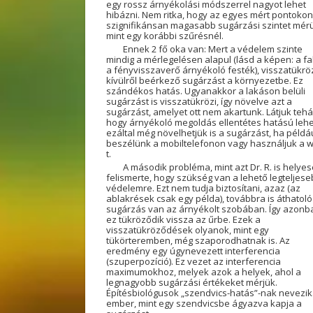
egy rossz árnyékolási módszerrel nagyot lehet
hibázni. Nem ritka, hogy az egyes mért pontokon
szignifikánsan magasabb sugárzási szintet mér
mint egy korábbi szűrésnél.
Ennek 2 fő oka van: Mert a védelem szinte
mindig a mérlegelésen alapul (lásd a képen: a fa
a fényvisszaverő árnyékoló festék), visszatükröz
kívülről beérkező sugárzást a környezetbe. Ez
szándékos hatás. Ugyanakkor a lakáson belüli
sugárzást is visszatükrözi, így növelve azt a
sugárzást, amelyet ott nem akartunk. Látjuk tehá
hogy árnyékoló megoldás ellentétes hatású lehe
ezáltal még növelhetjük is a sugárzást, ha példá
beszélünk a mobiltelefonon vagy használjuk a wi
t.
A második probléma, mint azt Dr. R. is helye
felismerte, hogy szükség van a lehető legteljes
védelemre. Ezt nem tudja biztosítani, azaz (az
ablakrések csak egy példa), továbbra is áthatoló
sugárzás van az árnyékolt szobában. Így azonb
ez tükröződik vissza az űrbe. Ezek a
visszatükröződések olyanok, mint egy
tükörteremben, még szaporodhatnak is. Az
eredmény egy úgynevezett interferencia
(szuperpozíció). Ez vezet az interferencia
maximumokhoz, melyek azok a helyek, ahol a
legnagyobb sugárzási értékeket mérjük.
Építésbiológusok „szendvics-hatás”-nak nevezik
ember, mint egy szendvicsbe ágyazva kapja a