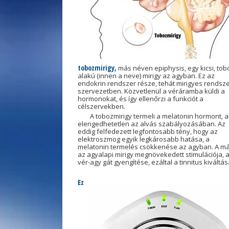
tobozmirigy,
más néven epiphysis, egy kicsi, tob
alakú (innen a neve) mirigy az agyban. Ez az
endokrin rendszer része, tehát mirigyes rendsze
szervezetben. Közvetlenül a véráramba küldi a
hormonokat, és így ellenőrzi a funkciót a
célszervekben.
A tobozmirigy termeli a melatonin hormont, 
elengedhetetlen az alvás szabályozásában. Az
eddig felfedezett legfontosabb tény, hogy az
elektroszmog egyik legkárosabb hatása, a
melatonin termelés csökkenése az agyban. A má
az agyalapi mirigy megnövekedett stimulációja, 
vér-agy gát gyengítése, ezáltal a tinnitus kiváltás
Ez