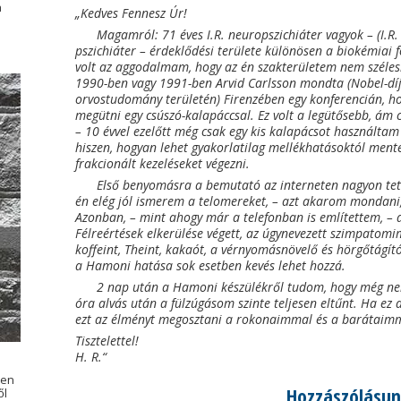
a
„Kedves Fennesz Úr!
Magamról: 71 éves I.R. neuropszichiáter vagyok – (I.R
pszichiáter – érdeklődési területe különösen a biokémiai
volt az aggodalmam, hogy az én szakterületem nem széleskö
1990-ben vagy 1991-ben Arvid Carlsson mondta (Nobel-díj
orvostudomány területén) Firenzében egy konferencián, hog
megütni egy csúszó-kalapáccsal. Ez volt a legütősebb, ám 
– 10 évvel ezelőtt még csak egy kis kalapácsot használtam 
hiszen, hogyan lehet gyakorlatilag mellékhatásoktól ment
frakcionált kezeléseket végezni.
Első benyomásra a bemutató az interneten nagyon tets
én elég jól ismerem a telomereket, – azt akarom mondani,
Azonban, – mint ahogy már a telefonban is említettem, – a
Félreértések elkerülése végett, az úgynevezett szimpatomi
koffeint, Theint, kakaót, a vérnyomásnövelő és hörgőtágító
a Hamoni hatása sok esetben kevés lehet hozzá.
2 nap után a Hamoni készülékről tudom, hogy még ne
óra alvás után a fülzúgásom szinte teljesen eltűnt. Ha ez a
ezt az élményt megosztani a rokonaimmal és a barátaim
Tisztelettel!
H. R.“
sen
Hozzászólásun
ől