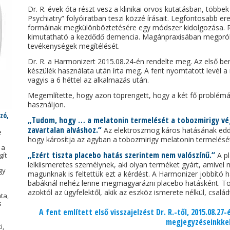
Dr. R. évek óta részt vesz a klinikai orvos kutatásban, többe
Psychiatry” folyóiratban teszi közzé írásait. Legfontosabb 
formáinak megkülönböztetésére egy módszer kidolgozása. Ráj
kimutatható a kezdődő demencia. Magánpraxisában megpróbált
tevékenységek megítélését.
Dr. R. a Harmonizert 2015.08.24-én rendelte meg. Az első be
készülék használata után írta meg. A fent nyomtatott levél a
vagyis a 6 héttel az alkalmazás után.
Megemlítette, hogy azon töprengett, hogy a két fő problém
használjon.
zó,
„Tudom, hogy … a melatonin termelését a tobozmirigy vég
zavartalan alváshoz.“
Az elektroszmog káros hatásának eddi
e
hogy károsítja az agyban a tobozmirigy melatonin termelésé
 a
„Ezért tiszta placebo hatás szerintem nem valószínű.“
gít
A pl
lelkiismeretes személynek, aki olyan terméket gyárt, amive
gy
magunknak is feltettük ezt a kérdést. A Harmonizer jobbító h
babáknál nehéz lenne megmagyarázni placebo hatásként. Tová
azoktól az ügyfelektől, akik az eszköz ismerete nélkül, család
ta,
s
A fent említett első visszajelzést Dr. R.-től, 2015.08.27
megjegyzéseinkkel
i,