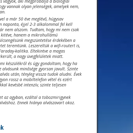
os vagyok, aki megpróbálja a biológiai
hogy vannak olyan jelenségek, amelyek nem,
an.
vel a már 50 éve meglévő, húgysav
m naponta, éjjel 2-3 alkalommal fel kell
 már nem alszom. Tudtam, hogy mi nem csak
 kitéve, hanem a mikrohullámú
 fülcsengésünk megszüntetése érdekében a
et teremtünk. Leszereltük a wifi-routert is,
araday-kalitka. Eltekintve a magas
került, a nagy üvegfelületek miatt.
mi készülékről és úgy gondoltam, hogy ha
z alvásunk minősége gyorsan javult. Szinte
lvás után, tényleg vissza tudok aludni. Évek
gyon rossz a mobiltelefon vétel és ezért
kkal kevésbé intenzív, szinte teljesen
et az agyban, ezáltal a tobozmirigynek
alváshoz. Ennek hiánya alvászavart okoz.
nk