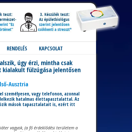
RENDELÉS
KAPCSOLAT
alszik, úgy érzi, mintha csak
t kialakult fülzúgása jelentősen
első-Ausztria
-el személyesen, vagy telefonon, azonnal
elkezik hatalmas élettapasztalattal. Az
özik mások tapasztalatait is, ezért itt
áter vagyok, (a fő érdeklődési területem a