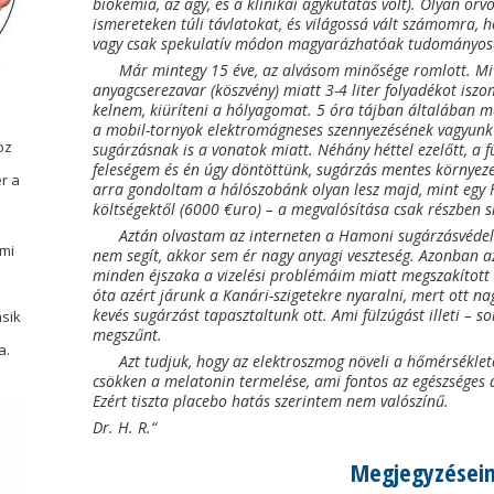
biokémia, az agy, és a klinikai agykutatás volt). Olyan orv
ismereteken túli távlatokat, és világossá vált számomra, 
vagy csak spekulatív módon magyarázhatóak tudományos
Már mintegy 15 éve, az alvásom minősége romlott. Mi
anyagcserezavar (köszvény) miatt 3-4 liter folyadékot iszo
kelnem, kiüríteni a hólyagomat. 5 óra tájban általában
a mobil-tornyok elektromágneses szennyezésének vagyunk
oz
sugárzásnak is a vonatok miatt. Néhány héttel ezelőtt, a
feleségem és én úgy döntöttünk, sugárzás mentes környezet
r a
arra gondoltam a hálószobánk olyan lesz majd, mint egy F
költségektől (6000 €uro) – a megvalósítása csak részben si
Aztán olvastam az interneten a Hamoni sugárzásvédel
ami
nem segít, akkor sem ér nagy anyagi veszteség. Azonban a
minden éjszaka a vizelési problémáim miatt megszakított a
óta azért járunk a Kanári-szigetekre nyaralni, mert ott na
kevés sugárzást tapasztaltunk ott. Ami fülzúgást illeti – so
sik
a
megszűnt.
a.
Azt tudjuk, hogy az elektroszmog növeli a hőmérséklet
csökken a melatonin termelése, ami fontos az egészséges 
Ezért tiszta placebo hatás szerintem nem valószínű.
Dr. H. R.“
Megjegyzései