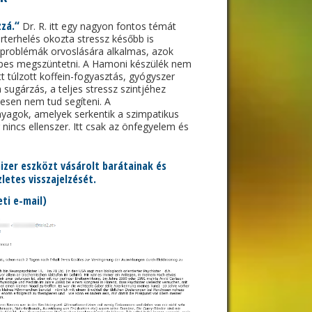
zzá.“
Dr. R. itt egy nagyon fontos témát
rterhelés okozta stressz később is
problémák orvoslására alkalmas, azok
épes megszüntetni. A Hamoni készülék nem
t túlzott koffein-fogyasztás, gyógyszer
sugárzás, a teljes stressz szintjéhez
esen nem tud segíteni. A
yagok, amelyek serkentik a szimpatikus
nincs ellenszer. Itt csak az önfegyelem és
zer eszközt vásárolt barátainak és
etes visszajelzését.
eti e-mail)