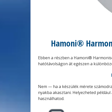
Hamoni® Harmonis
Ebben a részben a Hamoni® Harmoniser 
hatótávolságon át egészen a különböző
Nem — ha a készülék mérete számodra ké
nyakba akasztani. Helyezheted például
használhatod.