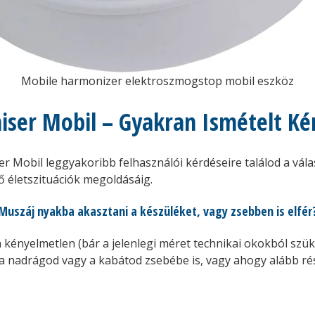
Mobile harmonizer elektroszmogstop mobil eszköz
er Mobil – Gyakran Ismételt Kér
Mobil leggyakoribb felhasználói kérdéseire találod a vál
 életszituációk megoldásáig.
Muszáj nyakba akasztani a készüléket, vagy zsebben is elfér
nyelmetlen (bár a jelenlegi méret technikai okokból szüks
 a nadrágod vagy a kabátod zsebébe is, vagy ahogy alább r