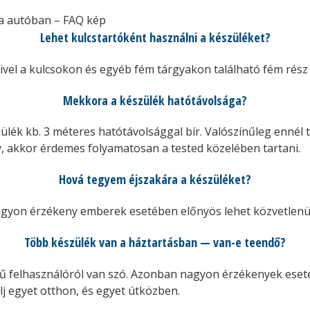
Lehet kulcstartóként használni a készüléket?
mivel a kulcsokon és egyéb fém tárgyakon található fém rész
Mekkora a készülék hatótávolsága?
szülék kb. 3 méteres hatótávolsággal bír. Valószínűleg ennél
y, akkor érdemes folyamatosan a tested közelében tartani.
Hová tegyem éjszakára a készüléket?
 Nagyon érzékeny emberek esetében előnyös lehet közvetlenül
Több készülék van a háztartásban — van-e teendő?
ű felhasználóról van szó. Azonban nagyon érzékenyek eseté
j egyet otthon, és egyet útközben.