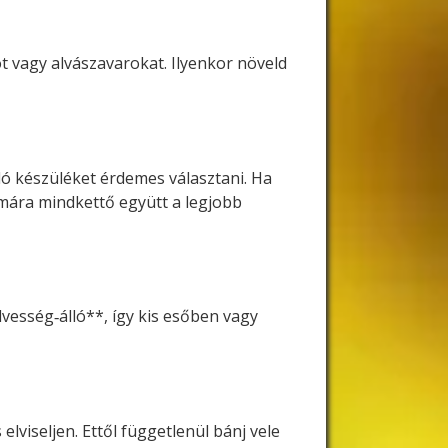
t vagy alvászavarokat. Ilyenkor növeld
lló készüléket érdemes választani. Ha
ámára mindkettő együtt a legjobb
vesség‑álló**, így kis esőben vagy
elviseljen. Ettől függetlenül bánj vele