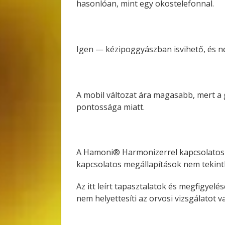
hasonlóan, mint egy okostelefonnal.
Igen — kézipoggyászban isvihető, és ne
A mobil változat ára magasabb, mert a
pontossága miatt.
A Hamoni® Harmonizerrel kapcsolatos 
kapcsolatos megállapítások nem tekin
Az itt leírt tapasztalatok és megfigye
nem helyettesíti az orvosi vizsgálatot v