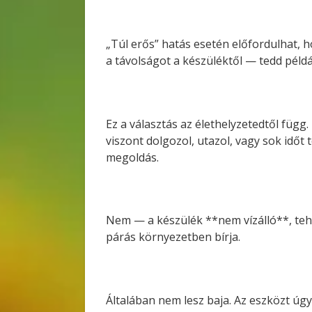
„Túl erős” hatás esetén előfordulhat, h
a távolságot a készüléktől — tedd példá
Ez a választás az élethelyzetedtől függ
viszont dolgozol, utazol, vagy sok idő
megoldás.
Nem — a készülék **nem vízálló**, tehá
párás környezetben bírja.
Általában nem lesz baja. Az eszközt úgy 