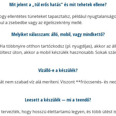
Mit jelent a „túl erős hatás” és mit tehetek ellene?
ogy ellentétes tüneteket tapasztalsz, például nyugtalanságo
ul a zsebedbe vagy az éjjeliszekrény mellé.
Melyiket válasszam: álló, mobil, vagy mindkettő?
. Ha többnyire otthon tartózkodsz (pl. nyugdíjas), akkor az á
t töltesz úton, akkor a mobil készülék hasznosabb. Sokak sz
Vízálló-e a készülék?
t nem szabad víz alá meríteni. Viszont **fröccsenés‑ és ned
Leesett a készülék — mi a teendő?
tervezték, hogy hosszú élettartamú legyen, és több ütést is 