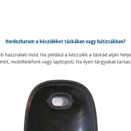
Hordozhatom a készüléket táskában vagy hátizsákban?
b használati mód. Ha például a készülék a táskád alján helye
mót, mobiltelefont vagy laptopot). Ha ilyen tárgyakat tarta