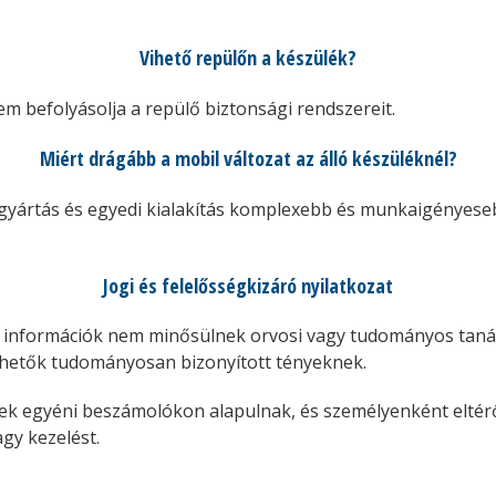
Vihető repülőn a készülék?
m befolyásolja a repülő biztonsági rendszereit.
Miért drágább a mobil változat az álló készüléknél?
 gyártás és egyedi kialakítás komplexebb és munkaigényese
Jogi és felelősségkizáró nyilatkozat
információk nem minősülnek orvosi vagy tudományos tanác
thetők tudományosan bizonyított tényeknek.
lések egyéni beszámolókon alapulnak, és személyenként eltér
agy kezelést.