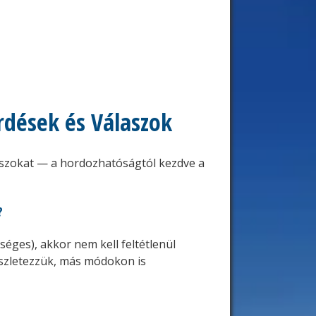
dések és Válaszok
aszokat — a hordozhatóságtól kezdve a
?
éges), akkor nem kell feltétlenül
észletezzük, más módokon is