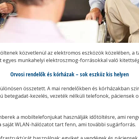
töltenek közvetlenül az elektromos eszközök közelében, a 
t egyes munkahelyi elektroszmog-forrásokkal való kitettsé
Orvosi rendelők és kórházak – sok eszköz kis helyen
ülönösen összetett. A mai rendelőkben és kórházakban szin
pú betegadat-kezelés, vezeték nélküli telefonok, páciense
rek a mobiltelefonjukat használják időtöltésre, ami renget
 saját WLAN-hálózatot tart fenn, ami további sugárforrás.
rastruktúrát használnak: egyiket a vendégek és páciensek 