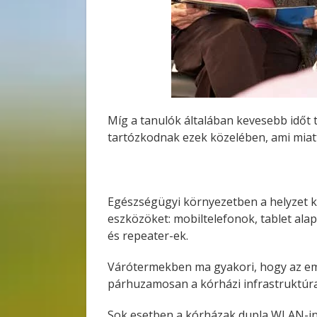
Míg a tanulók általában kevesebb időt 
tartózkodnak ezek közelében, ami miat
Egészségügyi környezetben a helyzet k
eszközöket: mobiltelefonok, tablet ala
és repeater-ek.
Várótermekben ma gyakori, hogy az embe
párhuzamosan a kórházi infrastruktúra
Sok esetben a kórházak dupla WLAN-inf