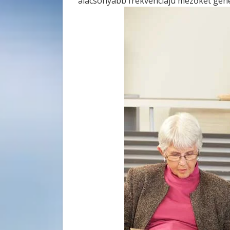
alacsonyabb frekvenciájú mezőket gene