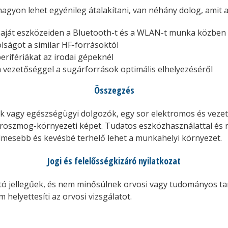
agyon lehet egyénileg átalakítani, van néhány dolog, amit a
saját eszközeiden a Bluetooth-t és a WLAN-t munka közben
lságot a similar HF-forrásoktól
erifériákat az irodai gépeknél
vezetőséggel a sugárforrások optimális elhelyezéséről
Összegzés
vagy egészségügyi dolgozók, egy sor elektromos és vezeték
roszmog-környezeti képet. Tudatos eszközhasználattal és 
elmesebb és kevésbé terhelő lehet a munkahelyi környezet.
Jogi és felelősségkizáró nyilatkozat
ató jellegűek, és nem minősülnek orvosi vagy tudományos ta
helyettesíti az orvosi vizsgálatot.