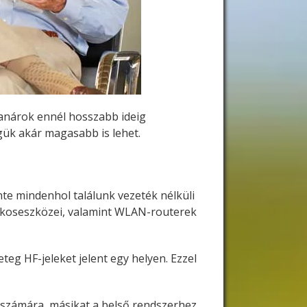
tanárok ennél hosszabb ideig
gük akár magasabb is lehet.
te mindenhol találunk vezeték nélküli
k okoseszközei, valamint WLAN-routerek
eg HF-jeleket jelent egy helyen. Ezzel
számára, másikat a belső rendszerhez.