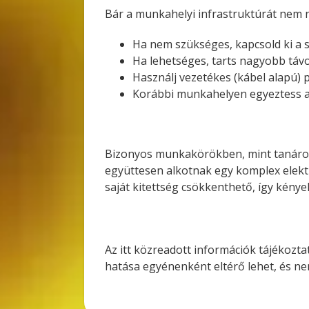
Bár a munkahelyi infrastruktúrát nem n
Ha nem szükséges, kapcsold ki a 
Ha lehetséges, tarts nagyobb távo
Használj vezetékes (kábel alapú) p
Korábbi munkahelyen egyeztess a 
Bizonyos munkakörökben, mint tanárok 
együttesen alkotnak egy komplex elekt
saját kitettség csökkenthető, így kény
Az itt közreadott információk tájékozt
hatása egyénenként eltérő lehet, és nem 