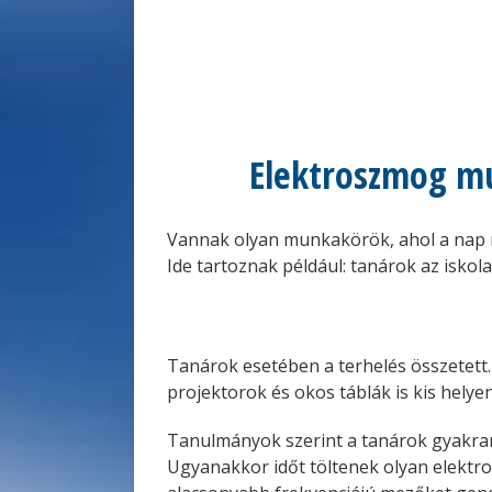
Elektroszmog mu
Vannak olyan munkakörök, ahol a nap na
Ide tartoznak például: tanárok az isko
Tanárok esetében a terhelés összetett.
projektorok és okos táblák is kis helyen
Tanulmányok szerint a tanárok gyakra
Ugyanakkor időt töltenek olyan elektro