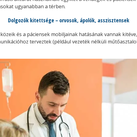
rásokat ugyanabban a térben.
Dolgozók kitettsége – orvosok, ápolók, asszisztensek
közeik és a páciensek mobiljainak hatásának vannak kitéve,
ikációhoz terveztek (például vezeték nélküli műtőasztalo