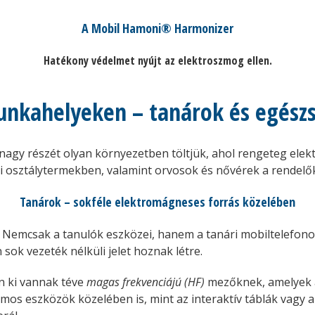
A Mobil Hamoni® Harmonizer
Hatékony védelmet nyújt az elektroszmog ellen.
nkahelyeken – tanárok és egész
gy részét olyan környezetben töltjük, ahol rengeteg elektro
lai osztálytermekben, valamint orvosok és nővérek a rendel
Tanárok – sokféle elektromágneses forrás közelében
 Nemcsak a tanulók eszközei, hanem a tanári mobiltelefonok
 sok vezeték nélküli jelet hoznak létre.
n ki vannak téve
magas frekvenciájú (HF)
mezőknek, amelyek 
mos eszközök közelében is, mint az interaktív táblák vagy 