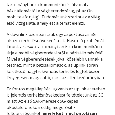
tartományban (a kommunikációs útvonal a
bázisállomástól a végberendezésig, pl. az Ön
mobiltelefonjáig). Tudomásunk szerint ez a világ
első vizsgálata, amely ezt a témát elemzi.
A downlink azonban csak egy aspektusa az 5G
okozta terhelésnövekedésnek. Hasonló problémát
látunk az
uplink
tartományban is (a kommunikáció
útja a mobil végberendezéstől a bázisállomás felé).
Mivel a végberendezések jóval közelebb vannak a
testhez, mint a bázisállomások, az uplink során
keletkező nagyfrekvenciás terhelés legtöbbször
lényegesen magasabb, mint az ellenkező irányban.
Ez fontos megállapítás, ugyanis az uplink esetében
is jelentős terhelésnövekedést feltételezünk az 5G
miatt. Az első SAR-mérések 5G-képes
okostelefonokon eddig megerősítik
feltételezésünket,
amely két megfontoláson