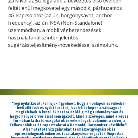
2.)
Mivel az 5G legalább a bevezetés első éveiben
feltétlenül megkövetel egy második, párhuzamos
4G-kapcsolatot (az ún. horgonysávot, anchor
frequency), az ún. NSA (Non-Standalone)
üzemmódban, a mobil végberendezések
használatánál szintén jelentős
sugárzásteljesítmény-növekedéssel számolunk.
*Jogi nyilatkozat: Felhívjuk figyelmét, hogy a honlapon és videóban
levő állítások és nyilatkozatok, levelek és képek a valóságnak
megfelelnek. A készülék hatása ez idáig még tudományosan és
hagyományos orvoslással nem igazolt. Mind a szöveges, mind a képes
formában látható vizsgálatok és vélemények, valamint a videó, a
felhasználók saját tapasztalatai a Hamoni® Harmonizer készülékről.
A bemutatott vizsgálatokat természetgyógyászok és
építésbiológusok önkéntes tesztalanyokon végezték. Empírikus
kutatások vizsgálati eredményei alapján készültek az értékelések a