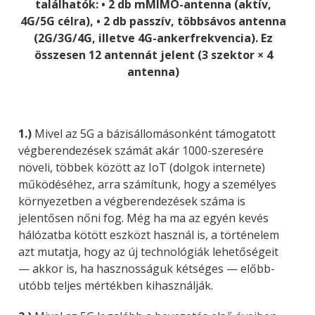
találhatók: • 2 db mMIMO-antenna (aktív,
4G/5G célra), • 2 db passzív, több­sávos antenna
(2G/3G/4G, illetve 4G-ankerfrekvencia). Ez
összesen 12 antennát jelent (3 szektor × 4
antenna)
1.)
Mivel az 5G a bázisállomásonként támogatott
végberendezések számát akár 1000-szeresére
növeli, többek között az IoT (dolgok internete)
működéséhez, arra számítunk, hogy a személyes
környezetben a végberendezések száma is
jelentősen nőni fog. Még ha ma az egyén kevés
hálózatba kötött eszközt használ is, a történelem
azt mutatja, hogy az új technológiák lehetőségeit
— akkor is, ha hasznosságuk kétséges — előbb-
utóbb teljes mértékben kihasználják.