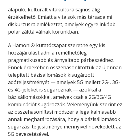
alapuló, kulturált vitakultúra sajnos alig
érzékelhető. Emiatt a vita sok más társadalmi
diskurzusra emlékeztet, amelyek egyre inkább
polarizálttá válnak korunkban.
A Hamoni® kutatócsapat szeretne egy kis
hozzájárulást adni a remélhetőleg
pragmatikusabb és árnyaltabb párbeszédhez.
Ennek érdekében összehasonlítottuk az újonnan
telepített bázisállomások kisugárzott
adóteljesítményét — amelyek 5G mellett 2G-, 3G-
és 4G-jeleket is sugároznak — azokkal a
bázisállomásokkal, amelyek csak a 2G/3G/4G
kombinációt sugározzák. Véleményünk szerint ez
az összehasonlítási módszer a legalkalmasabb
annak meghatározására, hogy a bázisállomások
sugárzási teljesítménye mennyivel növekedett az
5G bevezetésével.