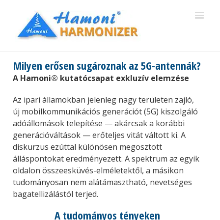
Milyen erősen sugároznak az 5G-antennák?
A Hamoni® kutatócsapat exkluzív elemzése
Az ipari államokban jelenleg nagy területen zajló,
új mobilkommunikációs generációt (5G) kiszolgáló
adóállomások telepítése — akárcsak a korábbi
generációváltások — erőteljes vitát váltott ki. A
diskurzus ezúttal különösen megosztott
álláspontokat eredményezett. A spektrum az egyik
oldalon összeesküvés-elméletektől, a másikon
tudományosan nem alátámasztható, nevetséges
bagatellizálástól terjed.
A tudományos tényeken