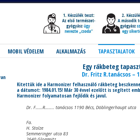
MOBIL VÉDELEM
ALKALMAZÁS
TAPASZTALATOK
Egy rákbeteg tapasz
Dr. Fritz R.tanácsos – 
yan
Kitettük ide a Harmonizer felhasználó rákbeteg beszkennel
a dátumot: 1984.01.15! Már 30 évvel ezelőtt is segített e
Harmonizer folyamatosan fejlődik és javul.
Dr. F……R…….. tanácsos 1190 Bécs, Döblingerhaupt utca
Fa.
H. Stolze
Semmeringer utca 83
2640 Gloggnitz