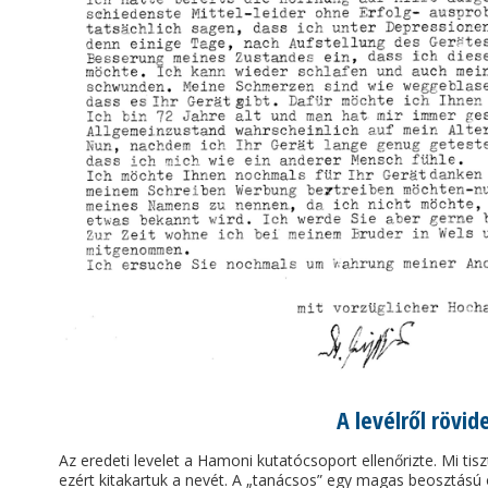
A levélről rövid
Az eredeti levelet a Hamoni kutatócsoport ellenőrizte. Mi tis
ezért kitakartuk a nevét. A „tanácsos” egy magas beosztású o