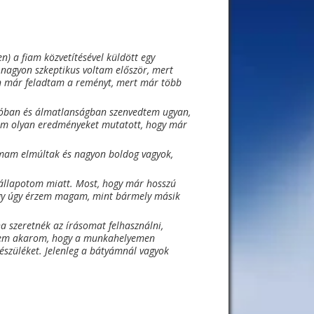
) a fiam közvetítésével küldött egy
y nagyon szkeptikus voltam először, mert
n már feladtam a reményt, mert már több
óban és álmatlanságban szenvedtem ugyan,
tom olyan eredményeket mutatott, hogy már
almam elmúltak és nagyon boldog vagyok,
 állapotom miatt. Most, hogy már hosszú
ogy úgy érzem magam, mint bármely másik
a szeretnék az írásomat felhasználni,
 nem akarom, hogy a munkahelyemen
észüléket. Jelenleg a bátyámnál vagyok