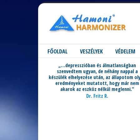
FŐOLDAL
VESZÉLYEK
VÉDELEM
„…depresszióban és álmatlanságban
szenvedtem ugyan, de néhány nappal a
készülék elhelyezése után, az állapotom ol
eredményeket mutatott, hogy már nem
akarok az eszköz nélkül meglenni.“
Dr. Fritz R.