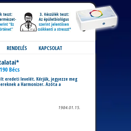
RENDELÉS
KAPCSOLAT
talatai*
1190 Bécs
t eredeti levelét. Kérjük, jegyezze meg
mbereknek a Harmonizer. Azóta a
1984.01.15.