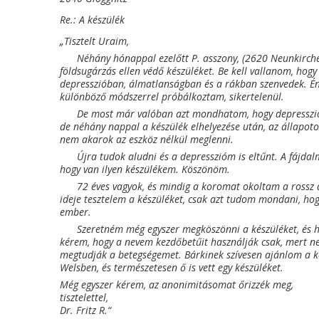
Re.: A készülék
„Tisztelt Uraim,
Néhány hónappal ezelőtt P. asszony, (2620 Neunkirchen
földsugárzás ellen védő készüléket. Be kell vallanom, hog
depresszióban, álmatlanságban és a rákban szenvedek. É
különböző módszerrel próbálkoztam, sikertelenül.
De most már valóban azt mondhatom, hogy depresszi
de néhány nappal a készülék elhelyezése után, az állapo
nem akarok az eszköz nélkül meglenni.
Újra tudok aludni és a depresszióm is eltűnt. A fájd
hogy van ilyen készülékem. Köszönöm.
72 éves vagyok, és mindig a koromat okoltam a rossz
ideje tesztelem a készüléket, csak azt tudom mondani, h
ember.
Szeretném még egyszer megköszönni a készüléket, és h
kérem, hogy a nevem kezdőbetűit használják csak, mert
megtudják a betegségemet. Bárkinek szívesen ajánlom a k
Welsben, és természetesen ő is vett egy készüléket.
Még egyszer kérem, az anonimitásomat őrizzék meg,
tisztelettel,
Dr. Fritz R.“