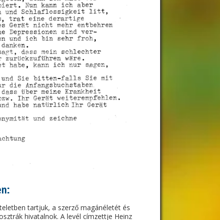
en:
zteletben tartjuk, a szerző magánéletét és
sztrák hivatalnok. A levél címzettje Heinz