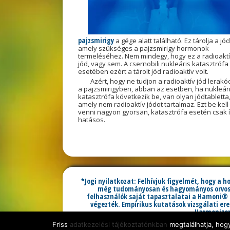
pajzsmirigy
a gége alatt található. Ez tárolja a jód
amely szükséges a pajzsmirigy hormonok
termeléséhez. Nem mindegy, hogy ez a radioakt
jód, vagy sem. A csernobili nukleáris katasztrófa
esetében ezért a tárolt jód radioaktív volt.
Azért, hogy ne tudjon a radioaktív jód lerakó
a pajzsmirigyben, abban az esetben, ha nukleár
katasztrófa következik be, van olyan jódtabletta
amely nem radioaktív jódot tartalmaz. Ezt be kell
venni nagyon gyorsan, katasztrófa esetén csak 
hatásos.
*Jogi nyilatkozat: Felhívjuk figyelmét, hogy a 
még tudományosan és hagyományos orvoslás
felhasználók saját tapasztalatai a Hamoni® 
végezték. Empírikus kutatások vizsgálati e
Harmonizer 
A Hamoni® márka védjegye b
Friss
adatkezelési tájékoztatónkban
megtalálhatja, hog