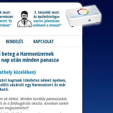
RENDELÉS
KAPCSOLAT
yű beteg a Harmonizernek
 1 nap után minden panasza
athely közelében)
lzést kaptunk tökéletes német nyelven,
azelőtt vásárolt egy Harmonizert és már
lható.
em ok nélkül. Minden korábbi panaszunkat,
és és a földsugárzás okozta. Azonban ezeket
n megszüntette!!!