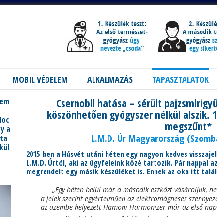
MOBIL VÉDELEM
ALKALMAZÁS
TAPASZTALATOK
Csernobil hatása – sérült pajzsmirig
nem
köszönhetően gyógyszer nélkül alszik.
loc
megszűnt*
gy a
L.M.D. Úr Magyarország (Szomb
óta
kül
2015-ben a Húsvét utáni héten egy nagyon kedves visszaje
L.M.D. Úrtól, aki az ügyfeleink közé tartozik. Pár nappal 
megrendelt egy másik készüléket is. Ennek az oka itt talá
„Egy héten belül már a második eszközt vásároljuk, n
a jelek szerint egyértelműen az elektromágneses szennyez
az üzembe helyezett Hamoni Harmonizer már az első napo