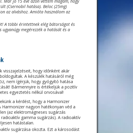
el. Már jó 15 éve azon vettem magam, hogy
ült (Csernobil hatása). Beloc (25mg)
jon az alváshoz. Amióta használom az
t! A többi érintettnek elég bátorságot és
és ugyanúgy megérezzék a hatását és a
nk
nk visszajelzéseit, hogy időnként akár
elboldogultak. A készülék hatásáról még
öz, nem ígérjük, hogy gyógyító hatása
ását! Bármennyire is értékeljük a pozitív
zetes egyeztetés nélkül orvosával!
nekünk a kérdést, hogy a Harmonizer
 A Harmonizer nagyon hatékonyan véd a
llen (az elektromágneses sugárzás
a radioaktív gamma sugárzás). A radioaktív
ljesen hatástalan.
ioaktív sugárzása okozta. Ezt a károsodást