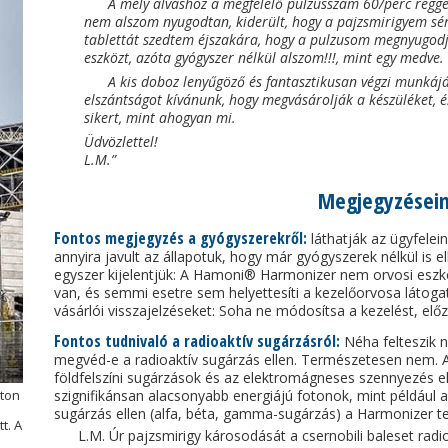
A mély alváshoz a megfelelő pulzusszám 60/perc regg
nem alszom nyugodtan, kiderült, hogy a pajzsmirigyem sér
tablettát szedtem éjszakára, hogy a pulzusom megnyugod
eszközt, azóta gyógyszer nélkül alszom!!!, mint egy medve.
A kis doboz lenyűgöző és fantasztikusan végzi munkájá
elszántságot kívánunk, hogy megvásárolják a készüléket, 
sikert, mint ahogyan mi.
Üdvözlettel!
L.M.”
Megjegyzései
Fontos megjegyzés a gyógyszerekről:
láthatják az ügyfelei
annyira javult az állapotuk, hogy már gyógyszerek nélkül is 
egyszer kijelentjük: A Hamoni® Harmonizer nem orvosi eszk
van, és semmi esetre sem helyettesíti a kezelőorvosa látogat
vásárlói visszajelzéseket: Soha ne módosítsa a kezelést, elő
Fontos tudnivaló a radioaktív sugárzásról:
Néha felteszik 
megvéd-e a radioaktív sugárzás ellen. Természetesen nem.
földfelszíni sugárzások és az elektromágneses szennyezés e
ton
szignifikánsan alacsonyabb energiájú fotonok, mint például 
sugárzás ellen (alfa, béta, gamma-sugárzás) a Harmonizer te
t. A
L.M. Úr pajzsmirigy károsodását a csernobili baleset rad