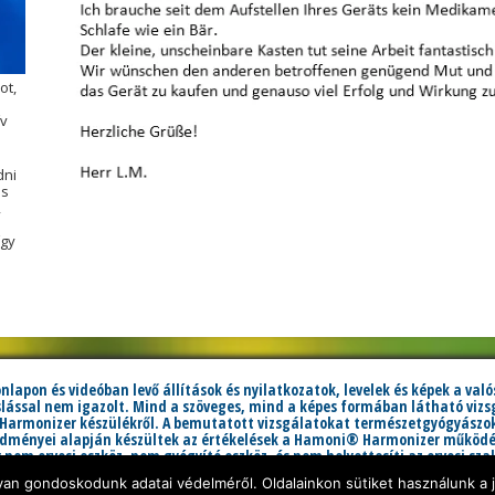
ot,
ív
dni
is
,
így
honlapon és videóban levő állítások és nyilatkozatok, levelek és képek a va
sal nem igazolt. Mind a szöveges, mind a képes formában látható vizsg
Harmonizer készülékről. A bemutatott vizsgálatokat természetgyógyászok
redményei alapján készültek az értékelések a Hamoni® Harmonizer működés
nem orvosi eszköz, nem gyógyító eszköz, és nem helyettesíti az orvosi sz
ejegyzett az EU és az USA területén. Az
Adatvédelmi tájékoztató
az
ÁÜF
s
yan gondoskodunk adatai védelméről. Oldalainkon sütiket használunk a