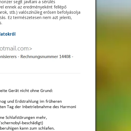
nzer segít javítani a sérülés
ivel ennek az eredményeként fellépő
k, stb.) valószínűleg erősen befolyásolja
zás. Ez természetesen nem azt jelenti,
s.
latokról