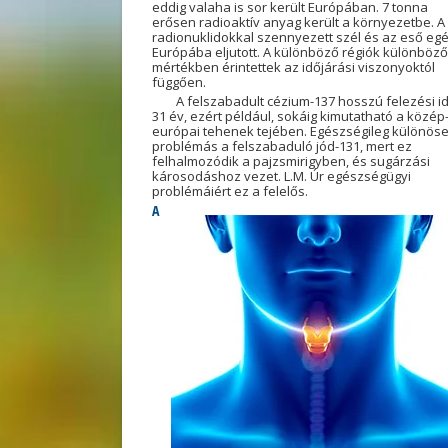
eddig valaha is sor került Európában. 7 tonna
erősen radioaktív anyag került a környezetbe. A
radionuklidokkal szennyezett szél és az eső eg
Európába eljutott. A különböző régiók különböző
mértékben érintettek az időjárási viszonyoktól
függően.
A felszabadult cézium-137 hosszú felezési i
31 év, ezért például, sokáig kimutatható a közép
európai tehenek tejében. Egészségileg különös
problémás a felszabaduló jód-131, mert ez
felhalmozódik a pajzsmirigyben, és sugárzási
károsodáshoz vezet. L.M. Úr egészségügyi
problémáiért ez a felelős.
A