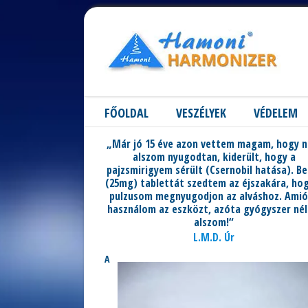
FŐOLDAL
VESZÉLYEK
VÉDELEM
„Már jó 15 éve azon vettem magam, hogy 
alszom nyugodtan, kiderült, hogy a
pajzsmirigyem sérült (Csernobil hatása). Be
(25mg) tablettát szedtem az éjszakára, ho
pulzusom megnyugodjon az alváshoz. Ami
használom az eszközt, azóta gyógyszer nél
alszom!“
L.M.D. Úr
A