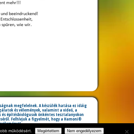
lóságnak megfelelnek. A készülék hatása ez idáig
álatok és vélemények, valamint a videó, a
 és építésbiológusok önkéntes tesztalanyokon
éről. Felhívjuk a figyelmét, hogy a Hamoni®
akvéleményt!
zabályai szerint érvényesek.
 jobb működésért.
Megértettem
Nem engedélyezem