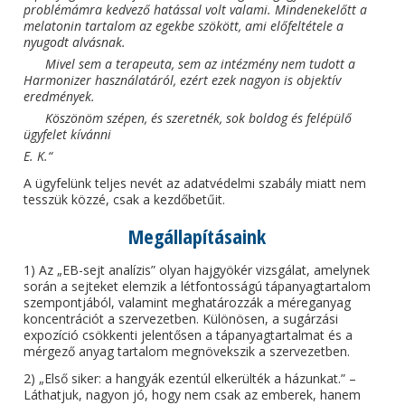
problémámra kedvező hatással volt valami. Mindenekelőtt a
melatonin tartalom az egekbe szökött, ami előfeltétele a
nyugodt alvásnak.
Mivel sem a terapeuta, sem az intézmény nem tudott a
Harmonizer használatáról, ezért ezek nagyon is objektív
eredmények.
Köszönöm szépen, és szeretnék, sok boldog és felépülő
ügyfelet kívánni
E. K.“
A ügyfelünk teljes nevét az adatvédelmi szabály miatt nem
tesszük közzé, csak a kezdőbetűit.
Megállapításaink
1) Az „EB-sejt analízis” olyan hajgyökér vizsgálat, amelynek
során a sejteket elemzik a létfontosságú tápanyagtartalom
szempontjából, valamint meghatározzák a méreganyag
koncentrációt a szervezetben. Különösen, a sugárzási
expozíció csökkenti jelentősen a tápanyagtartalmat és a
mérgező anyag tartalom megnövekszik a szervezetben.
2) „Első siker: a hangyák ezentúl elkerülték a házunkat.” –
Láthatjuk, nagyon jó, hogy nem csak az emberek, hanem