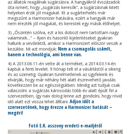
az állatok reagálnak sugárzásra. A hangyákról évszázadok
óta ismert, hogy „sugárzás keresők”, a sugárzásnak kitett
helyeken érzik jól magukat. Itt a sugárterhelés már
megszűnt a Harmonizer hatására, ezért a hangyák már
nem érezték jól magukat, és kerestek egy másik élőhelyet.
3) „Őszintén szólva, ezt a kis dobozt nem tartottam nagy
valaminek…” – Ilyen és hasonló kijelentéseket gyakran
hallunk a vevőinktől, amikor a Harmonizert először veszik a
Nem a csomagolás számít,
kezükbe. Mi azt mondjuk:
hanem a technológia, ami benne van.
4) A 2013.06.11-én vette át a terméket, a 2014.03.14-én
kaptuk a fenti levelet. 9 hónap telt el a vásárlástól a sikerig
és az üzenetig. Gyakran türelmetlenek az ügyfeleink és
elvárják, hogy már néhány hét alatt észrevehető javulás
következzen be az egészségükben. Mindig azt tudjuk csak
válaszolni: a sugárzás károsodás több év alatt épült fel a
szervezetben, így naiv dolog lenne azt gondolni, hogy rövid
Adjon időt a
idő alatt ezt vissza lehet állítani.
szervezetének, hogy érezze a Harmonizer hatását –
megéri!
Fotó E.K. asszony eredeti e-mailjéről