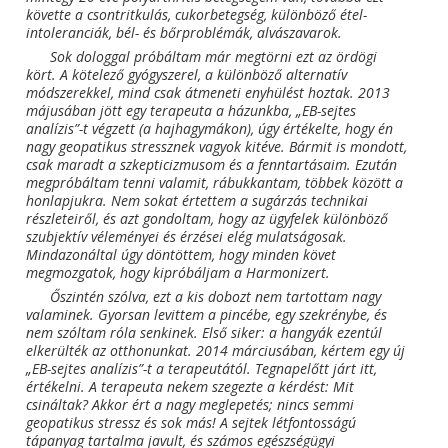
követte a csontritkulás, cukorbetegség, különböző étel-
intoleranciák, bél- és bőrproblémák, alvászavarok.
Sok dologgal próbáltam már megtörni ezt az ördögi
kört. A kötelező gyógyszerel, a különböző alternatív
módszerekkel, mind csak átmeneti enyhülést hoztak. 2013
májusában jött egy terapeuta a házunkba, „EB-sejtes
analízis”-t végzett (a hajhagymákon), úgy értékelte, hogy én
nagy geopatikus stressznek vagyok kitéve. Bármit is mondott,
csak maradt a szkepticizmusom és a fenntartásaim. Ezután
megpróbáltam tenni valamit, rábukkantam, többek között a
honlapjukra. Nem sokat értettem a sugárzás technikai
részleteiről, és azt gondoltam, hogy az ügyfelek különböző
szubjektív véleményei és érzései elég mulatságosak.
Mindazonáltal úgy döntöttem, hogy minden követ
megmozgatok, hogy kipróbáljam a Harmonizert.
Őszintén szólva, ezt a kis dobozt nem tartottam nagy
valaminek. Gyorsan levittem a pincébe, egy szekrénybe, és
nem szóltam róla senkinek. Első siker: a hangyák ezentúl
elkerülték az otthonunkat. 2014 márciusában, kértem egy új
„EB-sejtes analízis”-t a terapeutától. Tegnapelőtt járt itt,
értékelni. A terapeuta nekem szegezte a kérdést: Mit
csináltak? Akkor ért a nagy meglepetés; nincs semmi
geopatikus stressz és sok más! A sejtek létfontosságú
tápanyag tartalma javult, és számos egészségügyi