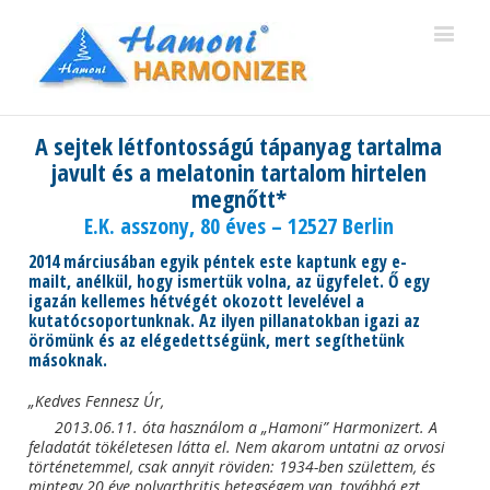
A sejtek létfontosságú tápanyag tartalma
javult és a melatonin tartalom hirtelen
megnőtt*
E.K. asszony, 80 éves – 12527 Berlin
2014 márciusában egyik péntek este kaptunk egy e-
mailt, anélkül, hogy ismertük volna, az ügyfelet. Ő egy
igazán kellemes hétvégét okozott levelével a
kutatócsoportunknak. Az ilyen pillanatokban igazi az
örömünk és az elégedettségünk, mert segíthetünk
másoknak.
„Kedves Fennesz Úr,
2013.06.11. óta használom a „Hamoni” Harmonizert. A
feladatát tökéletesen látta el. Nem akarom untatni az orvosi
történetemmel, csak annyit röviden: 1934-ben születtem, és
mintegy 20 éve polyarthritis betegségem van, továbbá ezt