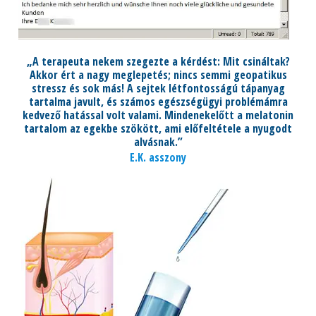
„A terapeuta nekem szegezte a kérdést: Mit csináltak?
Akkor ért a nagy meglepetés; nincs semmi geopatikus
stressz és sok más! A sejtek létfontosságú tápanyag
tartalma javult, és számos egészségügyi problémámra
kedvező hatással volt valami. Mindenekelőtt a melatonin
tartalom az egekbe szökött, ami előfeltétele a nyugodt
alvásnak.”
E.K. asszony