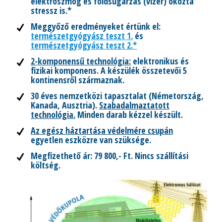
elektroszmog és földsugárzás (vízér) okozta
stressz is.*
Meggyőző eredményeket értünk el:
természetgyógyász teszt 1.
és
természetgyógyász teszt 2.*
2-komponensű technológia:
elektronikus és
fizikai komponens. A készülék összetevői 5
kontinensről származnak.
30 éves nemzetközi tapasztalat (Németország,
Kanada, Ausztria).
Szabadalmaztatott
technológia.
Minden darab kézzel készült.
Az egész háztartása védelmére csupán
egyetlen eszközre van szüksége.
Megfizethető ár: 79 800,- Ft. Nincs szállítási
költség.