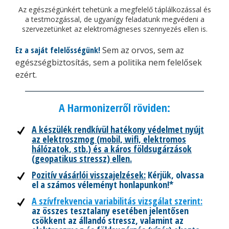
Az egészségünkért tehetünk a megfelelő táplálkozással és
a testmozgással, de ugyanígy feladatunk megvédeni a
szervezetünket az elektromágneses szennyezés ellen is.
Ez a saját felelősségünk!
Sem az orvos, sem az
egészségbiztosítás, sem a politika nem felelősek
ezért.
A Harmonizerről röviden:
A készülék rendkívül hatékony védelmet nyújt
az elektroszmog (mobil, wifi, elektromos
hálózatok, stb.) és a káros földsugárzások
(geopatikus stressz) ellen.
Pozitív vásárlói visszajelzések:
Kérjük, olvassa
el a számos véleményt honlapunkon!*
A szívfrekvencia variabilitás vizsgálat szerint:
az összes tesztalany esetében jelentősen
csökkent az állandó stressz, valamint az