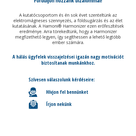
Forduljon hozzánk bizalommal!
A kutatócsoportom és én sok évet szenteltünk az
elektromágneses szennyezés, a földsugárzás és az élet
kutatásának. A Hamoni® Harmonizer ezen erőfeszítések
eredménye. Arra törekedtünk, hogy a Harmonizer
megfizethető legyen, így segíthessen a lehető legtöbb
ember számára.
A hálás ügyfelek visszajelzései igazán nagy motivációt
biztosítanak munkánkhoz.
Szívesen válaszolunk kérdéseire:
Hívjon fel bennünket
Írjon nekünk