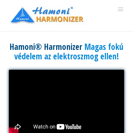
Hamoni® Harmonizer
Magas fokú
védelem az elektroszmog ellen!