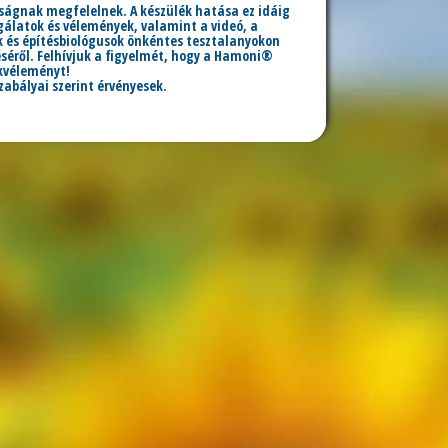
lóságnak megfelelnek. A készülék hatása ez idáig
álatok és vélemények, valamint a videó, a
 és építésbiológusok önkéntes tesztalanyokon
éről. Felhívjuk a figyelmét, hogy a Hamoni®
akvéleményt!
zabályai szerint érvényesek.