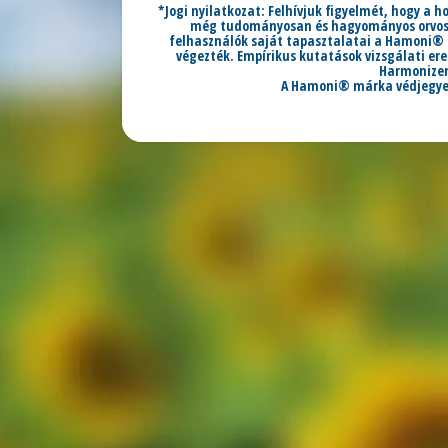
*Jogi nyilatkozat: Felhívjuk figyelmét, hogy a 
még tudományosan és hagyományos orvoslás
felhasználók saját tapasztalatai a Hamoni® 
végezték. Empírikus kutatások vizsgálati e
Harmonizer 
A Hamoni® márka védjegye b