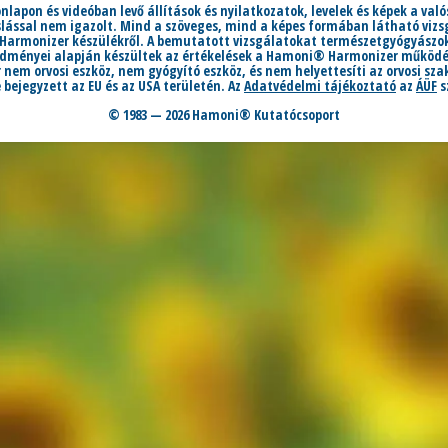
honlapon és videóban levő állítások és nyilatkozatok, levelek és képek a va
sal nem igazolt. Mind a szöveges, mind a képes formában látható vizsg
Harmonizer készülékről. A bemutatott vizsgálatokat természetgyógyászok
redményei alapján készültek az értékelések a Hamoni® Harmonizer működés
nem orvosi eszköz, nem gyógyító eszköz, és nem helyettesíti az orvosi sz
ejegyzett az EU és az USA területén. Az
Adatvédelmi tájékoztató
az
ÁÜF
s
© 1983 —
2026
Hamoni® Kutatócsoport